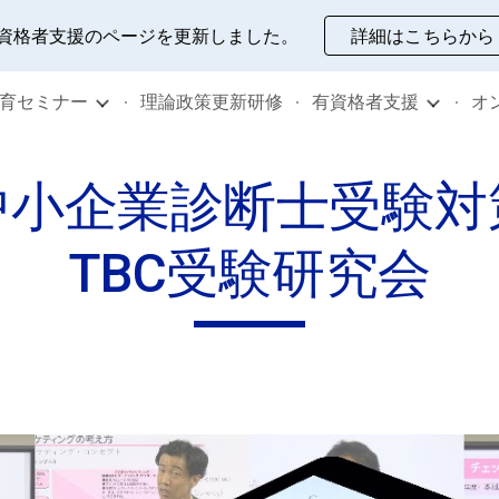
資格者支援のページを更新しました。
詳細はこちらから
ip to main content
Skip to navigat
教育セミナー
理論政策更新研修
有資格者支援
オ
中小企業診断士受験対
TBC受験研究会