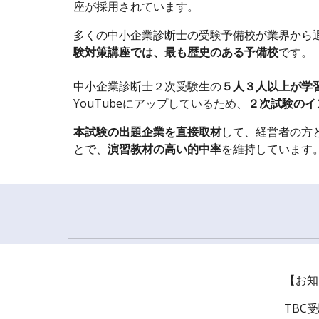
座が採用されています。
多くの中小企業診断士の受験予備校が業界から
験対策講座では、最も歴史のある予備校
です。
中小企業診断士２次受験生の
５人３人以上が学
YouTubeにアップしているため、
２次試験のイ
本試験の出題企業を直接取材
して、経営者の方
とで、
演習教材の高い的中率
を維持しています
【お知
TBC